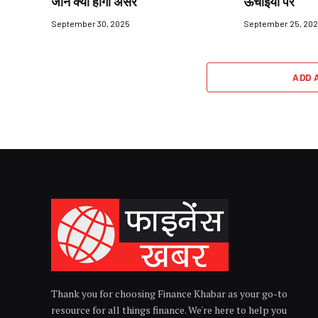
जानें क्या होगा असर
ऊँचाइयों पर
September 30, 2025
September 25, 20
ADD 
Thank you for choosing Finance Khabar as your go-to
resource for all things finance. We're here to help you