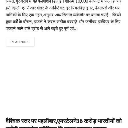
स्थित, गुरुग्राम में यह फ्लैगशिप डिज़ाइन शोरूम 10,000 वर्गफीट में फैला है और
इसे दिल्ली-एनसीआर क्षेत्र के आर्किटेक्ट, इंटीरियरडिज़ाइनर, डेवलपर्स और घर
मालिकों के लिए एक गहन,अनुभव-आधारितगंत व्यकेतौर पर बनाया गयाहै। पिछले
कुछ वर्षों के दौरान, हाफले ने केवल सटीक दरवाज़े और फर्नीचर हार्डवेयर के लिए
पहचाने जाने वाले ब्रांड से आगे बढ़ते हुए पूर्ण एवं…
READ MORE
वैश्विक स्तर पर पहलीबार,एयरटेलने36 करोड़ भारतीयों को