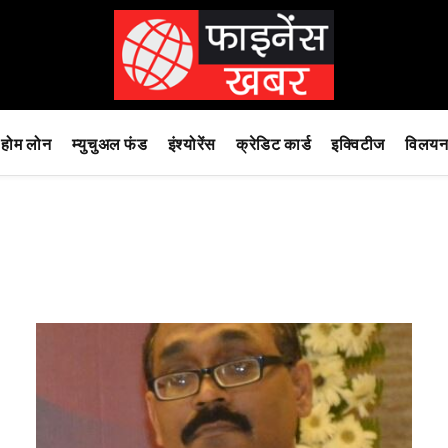
होम लोन
म्युचुअल फंड
इंश्योरेंस
क्रेडिट कार्ड
इक्विटीज
विलयन