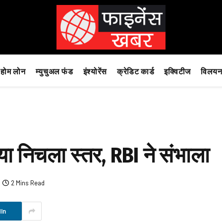
होम लोन
म्युचुअल फंड
इंश्योरेंस
क्रेडिट कार्ड
इक्विटीज
विलयन
ा निचला स्तर, RBI ने संभाला
2 Mins Read
In