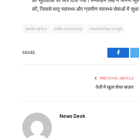
की सुविधाओं पर जोर दिया गया। मनमोहन सिंह ने जननी सुरक्ष
कीं, जिससे मातृ स्वास्थ्य और ग्रामीण स्वास्थ्य सेवाओं में सु
bankruptcy
india economy
manmohan singh
SHARE.
Faceboo
PREVIOUS ARTICLE
तेज़ी में खुला शेयर बाज़ार
News Desk