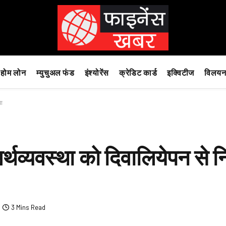
होम लोन
म्युचुअल फंड
इंश्योरेंस
क्रेडिट कार्ड
इक्विटीज
विलयन
था
र्थव्यवस्था को दिवालियेपन से 
3 Mins Read