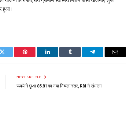
ा योजना और राष्ट्रीय ग्रामीण स्वास्थ्य मिशन जैसी योजनाएं शुरू
धार हुआ।
k
Twitter
Pinterest
LinkedIn
Tumblr
Telegram
Email
NEXT ARTICLE
रूपये ने छुआ 85.81 का नया निचला स्तर, RBI ने संभाला