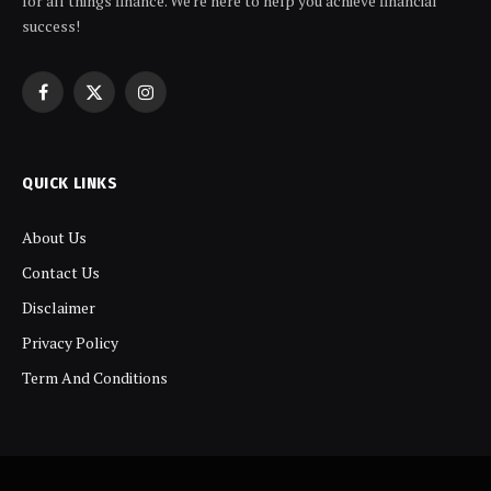
for all things finance. We're here to help you achieve financial
success!
Facebook
X
Instagram
(Twitter)
QUICK LINKS
About Us
Contact Us
Disclaimer
Privacy Policy
Term And Conditions