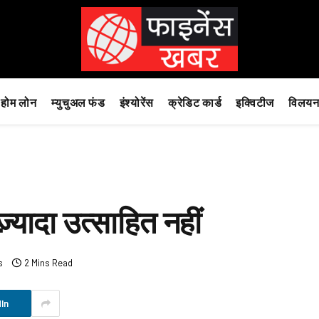
होम लोन
म्युचुअल फंड
इंश्योरेंस
क्रेडिट कार्ड
इक्विटीज
विलयन
यादा उत्साहित नहीं
s
2 Mins Read
In