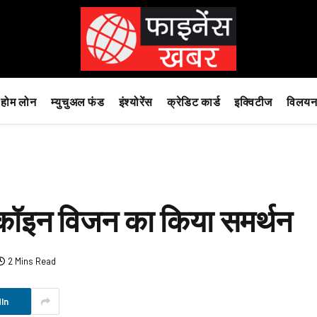
होम लोन
म्युचुअल फंड
इंश्योरेंस
क्रेडिट कार्ड
इक्विटीज
विलयन
ॉगकॉइन विजन का किया समर्थन
2 Mins Read
In