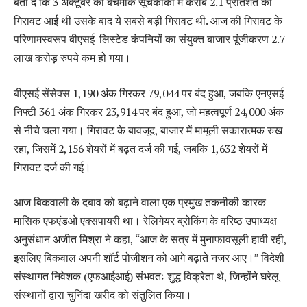
बता दें कि 3 अक्टूबर को बेंचमार्क सूचकांकों में करीब 2.1 प्रतिशत की
गिरावट आई थी उसके बाद ये सबसे बड़ी गिरावट थी. आज की गिरावट के
परिणामस्वरूप बीएसई-लिस्टेड कंपनियों का संयुक्त बाजार पूंजीकरण 2.7
लाख करोड़ रुपये कम हो गया।
बीएसई सेंसेक्स 1,190 अंक गिरकर 79,044 पर बंद हुआ, जबकि एनएसई
निफ्टी 361 अंक गिरकर 23,914 पर बंद हुआ, जो महत्वपूर्ण 24,000 अंक
से नीचे चला गया। गिरावट के बावजूद, बाजार में मामूली सकारात्मक रुख
रहा, जिसमें 2,156 शेयरों में बढ़त दर्ज की गई, जबकि 1,632 शेयरों में
गिरावट दर्ज की गई।
आज बिकवाली के दबाव को बढ़ाने वाला एक प्रमुख तकनीकी कारक
मासिक एफएंडओ एक्सपायरी था। रेलिगेयर ब्रोकिंग के वरिष्ठ उपाध्यक्ष
अनुसंधान अजीत मिश्रा ने कहा, “आज के सत्र में मुनाफावसूली हावी रही,
इसलिए बिकवाल अपनी शॉर्ट पोजीशन को आगे बढ़ाते नजर आए।” विदेशी
संस्थागत निवेशक (एफआईआई) संभवतः शुद्ध विक्रेता थे, जिन्होंने घरेलू
संस्थानों द्वारा चुनिंदा खरीद को संतुलित किया।