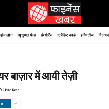
होम लोन
म्युचुअल फंड
इंश्योरेंस
क्रेडिट कार्ड
इक्विटीज
विलयन
ेयर बाज़ार में आयी तेज़ी
2 Mins Read
In