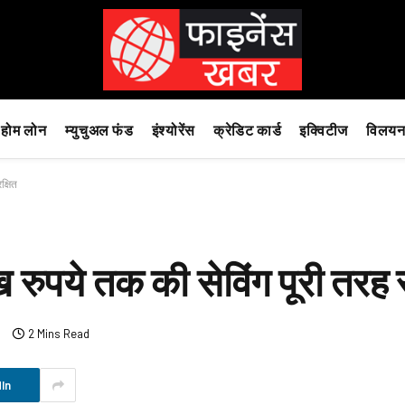
होम लोन
म्युचुअल फंड
इंश्योरेंस
क्रेडिट कार्ड
इक्विटीज
विलयन
क्षित
ख रुपये तक की सेविंग पूरी तरह स
s
2 Mins Read
In