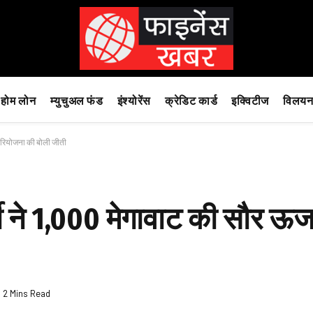
होम लोन
म्युचुअल फंड
इंश्योरेंस
क्रेडिट कार्ड
इक्विटीज
विलयन
 परियोजना की बोली जीती
ी ने 1,000 मेगावाट की सौर ऊर
2 Mins Read