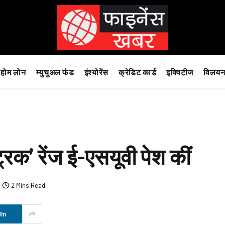
होम लोन
म्युचुअल फंड
इंश्योरेंस
क्रेडिट कार्ड
इक्विटीज
विलयन
ट्रिक’ रेंज ई-एसयूवी पेश कीं
2 Mins Read
In