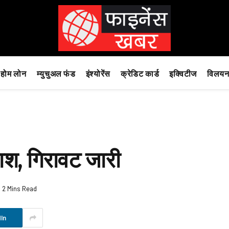
होम लोन
म्युचुअल फंड
इंश्योरेंस
क्रेडिट कार्ड
इक्विटीज
विलयन
ाश, गिरावट जारी
2 Mins Read
In