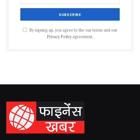
By signing up, you agree to the our terms and our
Privacy Policy
agreement.