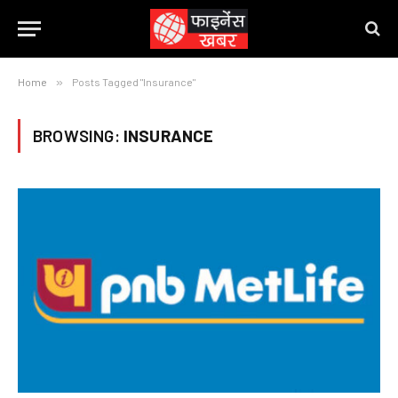
Home
»
Posts Tagged "Insurance"
BROWSING:
INSURANCE