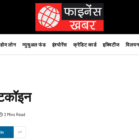
होम लोन
म्युचुअल फंड
इंश्योरेंस
क्रेडिट कार्ड
इक्विटीज
विलयन
िटकॉइन
2 Mins Read
In