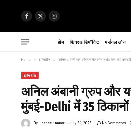
Facebook
X
Instagram
(Twitter)
होम
फिक्स्ड डिपॉजिट
पर्सनल लोन
Home
»
इक्विटीज
»
अनिल अंबानी ग्रुप और यस बैंक लोन फ्रॉड केस: ED की बड़ी का
इक्विटीज
अनिल अंबानी ग्रुप और यस
मुंबई-Delhi में 35 ठिकानों
By
Finance Khabar
July 24, 2025
No Comments