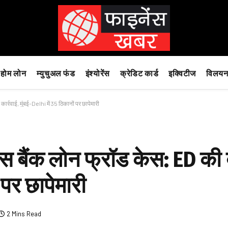
होम लोन
म्युचुअल फंड
इंश्योरेंस
क्रेडिट कार्ड
इक्विटीज
विलयन
र्रवाई, मुंबई-Delhi में 35 ठिकानों पर छापेमारी
 बैंक लोन फ्रॉड केस: ED की बड
 पर छापेमारी
2 Mins Read