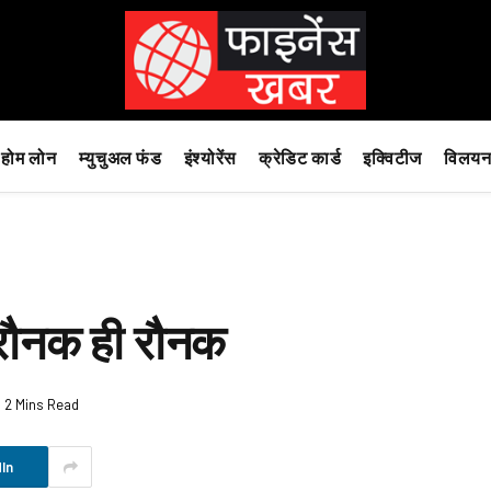
होम लोन
म्युचुअल फंड
इंश्योरेंस
क्रेडिट कार्ड
इक्विटीज
विलयन
ं रौनक ही रौनक
2 Mins Read
In