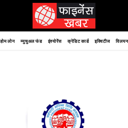
होम लोन
म्युचुअल फंड
इंश्योरेंस
क्रेडिट कार्ड
इक्विटीज
विलयन