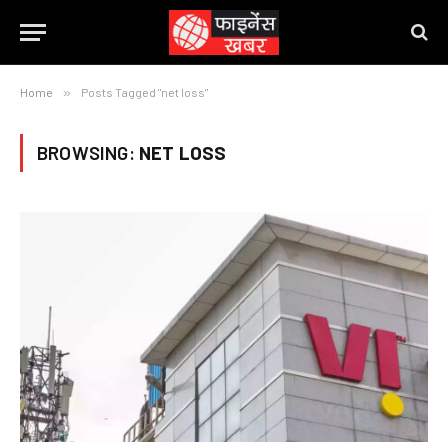
Home
»
Posts Tagged "net loss"
BROWSING:
NET LOSS