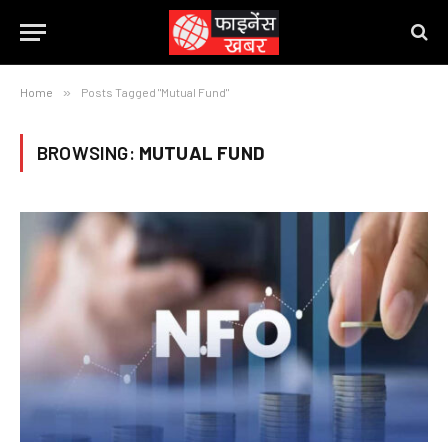
Home
»
Posts Tagged "Mutual Fund"
BROWSING:
MUTUAL FUND