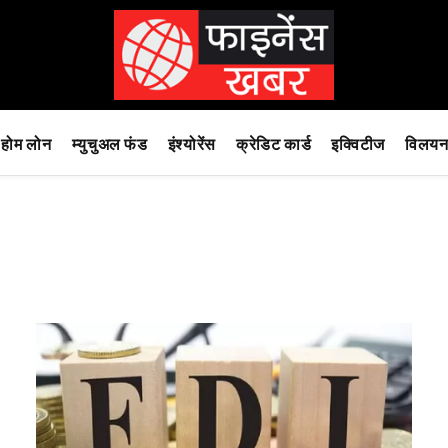
होम लोन
म्युचुअल फंड
इंश्योरेंस
क्रेडिट कार्ड
इक्विटीज
विलयन