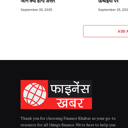
जानें क्या होगा असर
ऊँचाइयों पर
September 30, 2025
September 25, 20
ADD 
Thank you for choosing Finance Khabar as your go-to
resource for all things finance. We're here to help you