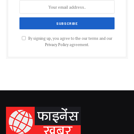
By signing up, you agree to the our terms and our
Privacy Policy
agreement.