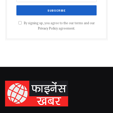
By signing up, you agree to the our terms and our
Privacy Policy
agreement.