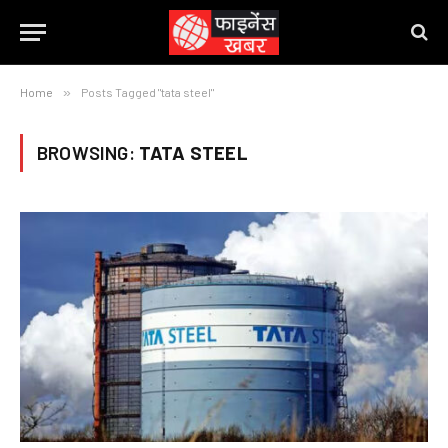
Home
»
Posts Tagged "tata steel"
BROWSING:
TATA STEEL