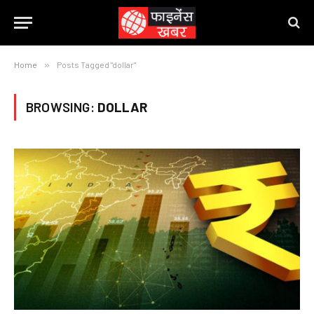
Home
»
Posts Tagged "dollar"
BROWSING:
DOLLAR