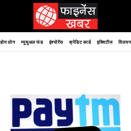
होम लोन
म्युचुअल फंड
इंश्योरेंस
क्रेडिट कार्ड
इक्विटीज
विलयन