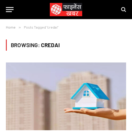
Home
»
Posts Tagged "credai"
BROWSING:
CREDAI