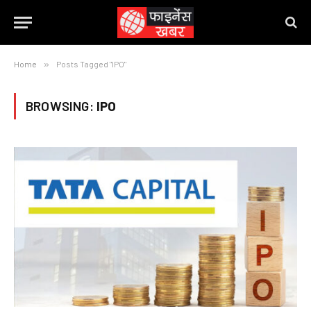
Home
»
Posts Tagged "IPO"
BROWSING:
IPO